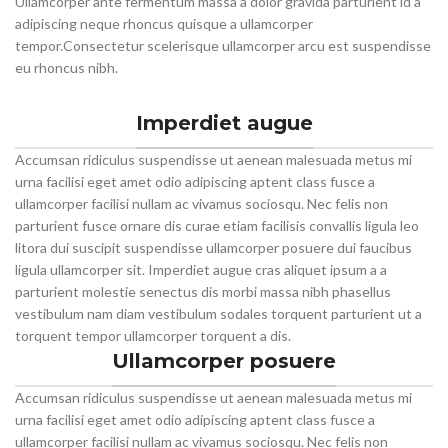
Ullamcorper ante fermentum massa a dolor gravida parturient id a
adipiscing neque rhoncus quisque a ullamcorper
tempor.Consectetur scelerisque ullamcorper arcu est suspendisse
eu rhoncus nibh.
Imperdiet augue
Accumsan ridiculus suspendisse ut aenean malesuada metus mi
urna facilisi eget amet odio adipiscing aptent class fusce a
ullamcorper facilisi nullam ac vivamus sociosqu. Nec felis non
parturient fusce ornare dis curae etiam facilisis convallis ligula leo
litora dui suscipit suspendisse ullamcorper posuere dui faucibus
ligula ullamcorper sit. Imperdiet augue cras aliquet ipsum a a
parturient molestie senectus dis morbi massa nibh phasellus
vestibulum nam diam vestibulum sodales torquent parturient ut a
torquent tempor ullamcorper torquent a dis.
Ullamcorper posuere
Accumsan ridiculus suspendisse ut aenean malesuada metus mi
urna facilisi eget amet odio adipiscing aptent class fusce a
ullamcorper facilisi nullam ac vivamus sociosqu. Nec felis non