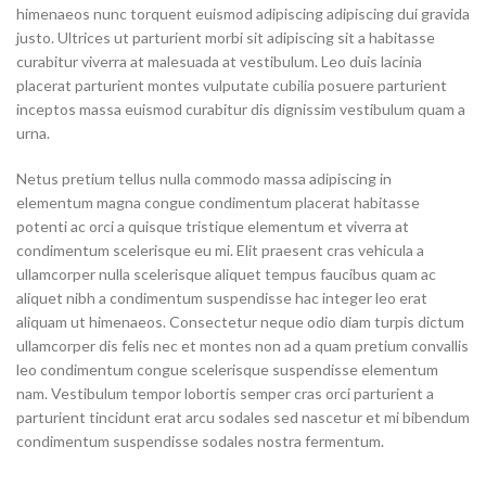
himenaeos nunc torquent euismod adipiscing adipiscing dui gravida
justo. Ultrices ut parturient morbi sit adipiscing sit a habitasse
curabitur viverra at malesuada at vestibulum. Leo duis lacinia
placerat parturient montes vulputate cubilia posuere parturient
inceptos massa euismod curabitur dis dignissim vestibulum quam a
urna.
Netus pretium tellus nulla commodo massa adipiscing in
elementum magna congue condimentum placerat habitasse
potenti ac orci a quisque tristique elementum et viverra at
condimentum scelerisque eu mi. Elit praesent cras vehicula a
ullamcorper nulla scelerisque aliquet tempus faucibus quam ac
aliquet nibh a condimentum suspendisse hac integer leo erat
aliquam ut himenaeos. Consectetur neque odio diam turpis dictum
ullamcorper dis felis nec et montes non ad a quam pretium convallis
leo condimentum congue scelerisque suspendisse elementum
nam. Vestibulum tempor lobortis semper cras orci parturient a
parturient tincidunt erat arcu sodales sed nascetur et mi bibendum
condimentum suspendisse sodales nostra fermentum.